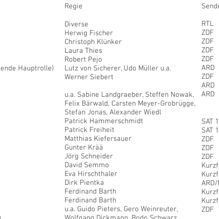
Regie
Send
RTL
Diverse
ZDF
Herwig Fischer
ZDF
Christoph Klünker
ZDF
Laura Thies
ZDF
Robert Pejo
ARD
ende Hauptrolle)
Lutz von Sicherer, Udo Müller u.a.
ZDF
Werner Siebert
ARD
Rainer Kaufmann
ARD
u.a. Sabine Landgraeber, Steffen Nowak,
Felix Bärwald, Carsten Meyer-Grobrügge,
Stefan Jonas, Alexander Wiedl
Patrick Hammerschmidt
SAT 1
Patrick Freiheit
SAT 1
Matthias Kiefersauer
ZDF
Gunter Krää
ZDF
Jörg Schneider
ZDF
David Semmo
Kurzf
Eva Hirschthaler
Kurzf
Dirk Pientka
ARD/
Ferdinand Barth
Kurzf
Ferdinand Barth
Kurzf
u.a. Guido Pieters, Gero Weinreuter,
ZDF
Wolfgang Dickmann,
Bodo Schwarz,
)