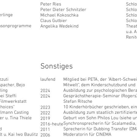
Peter Ries
Schlo
Peter Dieter Schnitzler
Schlo
erlinge
Michael Kokoschka
Schlo
Claus Gutbier
Schlo
ansonprogramme
Angelika Wedekind
Theat
u.a. 
Renit
Sonstiges
zuti
laufend
Mitglied bei PETA, der "Albert-Schwe
pacher, Bejo
Mitwelt", dem Kinderschutzbund und 
ling
Ausbildung zur psychologischen Bera
2024
ei Steffi
Gesprächstherapie-Seminar (Rogers)
2024
ilmwerkstatt
Stefan Ritsche
hoices"
10 Kinderhörbücher geschrieben, ein
2023
hlmann Casting
Ausbildung zum staatlich
zertifizier
2022
r u. Tina Thiele
Geburt von Sohn Philos Lou (siehe u
2019
Synchronsprecherin für Scalamedia, 
2016-heute
d
Sprecherin für Dubbing Transfer (D
2011
 u. Kai Iwo Baulitz
Moderatorin für CINEMA
2006