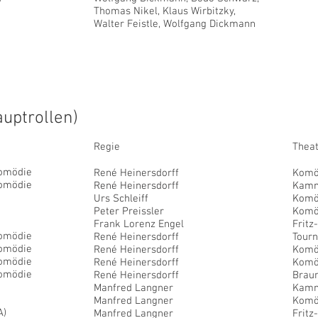
Thomas Nikel,
Klaus Wirbitzky,
Walter Feistle, Wolfgang Dickmann
uptrollen)
Regie
Thea
Komödie
René Heinersdorff
Komöd
Komödie
René Heinersdorff
Kamm
Urs Schleiff
Komö
Peter Preissler
Komö
Frank Lorenz Engel
Fritz
Komödie
René Heinersdorff
Tour
Komödie
René Heinersdorff
Komö
Komödie
René Heinersdorff
Komö
Komödie
René Heinersdorff
Brau
Manfred Langner
Kamm
Manfred Langner
Komö
A)
Manfred Langner
Fritz