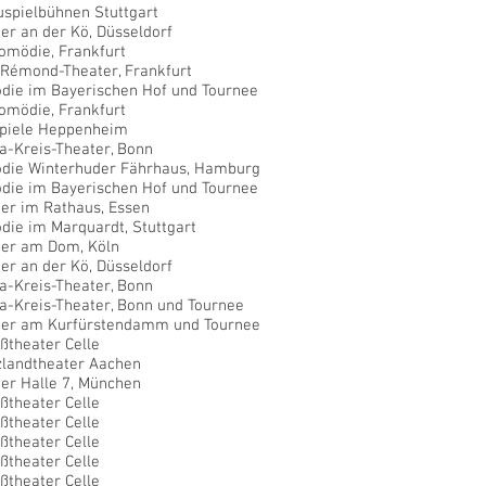
spielbühnen Stuttgart
er an der Kö, Düsseldorf
omödie, Frankfurt
-Rémond-Theater, Frankfurt
die im Bayerischen Hof und Tournee
omödie, Frankfurt
spiele Heppenheim
a-Kreis-Theater, Bonn
die Winterhuder Fährhaus, Hamburg
die im Bayerischen Hof und Tournee
er im Rathaus, Essen
ie im Marquardt, Stuttgart
ter am Dom, Köln
er an der Kö, Düsseldorf
a-Kreis-Theater, Bonn
a-Kreis-Theater, Bonn und Tournee
ter am Kurfürstendamm und Tournee
ßtheater Celle
zlandtheater Aachen
er Halle 7, München
ßtheater Celle
ßtheater Celle
ßtheater Celle
ßtheater Celle
ßtheater Celle