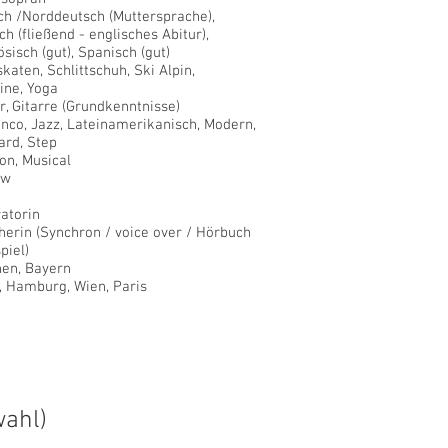
ch /Norddeutsch (Muttersprache),
ch (fließend - englisches Abitur),
sisch (gut), Spanisch (gut)
skaten, Schlittschuh, Ski Alpin,
line, Yoga
r, Gitarre (Grundkenntnisse)
nco, Jazz, Lateinamerikanisch,
Modern,
ard, Step
on, Musical
kw
atorin
herin (Synchron /
voice over /
Hörbuch
piel)
en, Bayern
n, Hamburg, Wien, Paris
wahl)