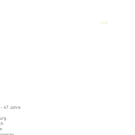
nd
HOME
GALERIE
SHOWREEL
VITA
NEWS
erin
h
 - 47 Jahre
urg
ch
m
sopran