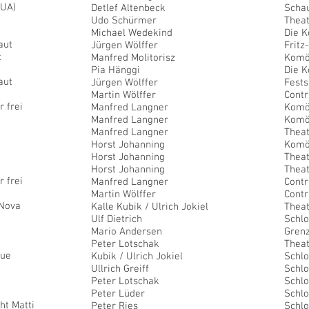
(UA)
Detlef Altenbeck
Schau
Udo Schürmer
Theat
Michael Wedekind
Die K
aut
Jürgen Wölffer
Fritz
t
Manfred Molitorisz
Komö
Pia Hänggi
Die K
aut
Jürgen Wölffer
Fest
Martin Wölffer
Contr
 frei
Manfred Langner
Komö
Manfred Langner
Komö
Manfred Langner
Theat
Horst Johanning
Komöd
Horst Johanning
Thea
Horst Johanning
Theat
 frei
Manfred Langner
Contr
Martin Wölffer
Contr
 Nova
Kalle Kubik / Ulrich Jokiel
Thea
Ulf Dietrich
Schlo
Mario Andersen
Gren
Peter Lotschak
Theat
vue
Kubik / Ulrich Jokiel
Schlo
Ullrich Greiff
Schlo
Peter Lotschak
Schlo
Peter Lüder
Schlo
ht Matti
Peter Ries
Schlo