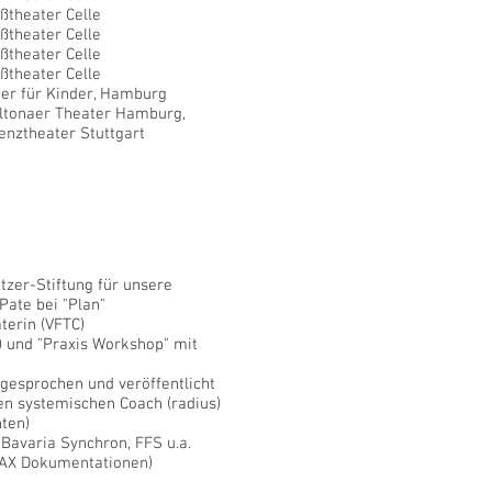
ßtheater Celle
ßtheater Celle
ßtheater Celle
ßtheater Celle
er für Kinder, Hamburg
Altonaer Theater Hamburg,
enztheater Stuttgart
itzer-Stiftung für unsere
Pate bei "Plan"
terin (VFTC)
 und "Praxis Workshop" mit
gesprochen und veröffentlicht
ten systemischen Coach (r
adius)
nten)
Bavaria Synchron, FFS u.a.
MAX Dokumentationen)