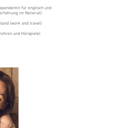
pondentin für
englisch und
erfahrung im Notariat)
s
iland (work and travel)
nchron und Hörspiele)