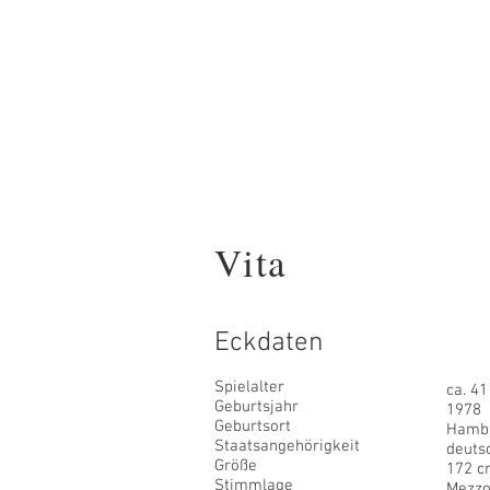
Viola Wedeki
Schauspielerin Sprech
Moderatorin Coac
Vita
Eckdaten
Spielalter
ca. 41
Geburtsjahr
1978
Geburtsort
Hamb
Staatsangehörigkeit
deuts
Größe
172 c
Stimmlage
Mezzo