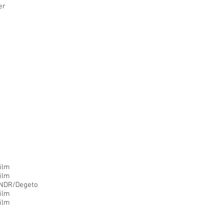
er
ilm
ilm
NDR/Degeto
ilm
ilm