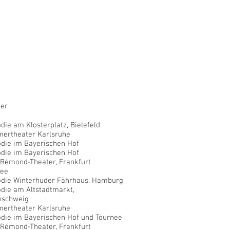
ter
ie am Klosterplatz, Bielefeld
ertheater Karlsruhe
die im Bayerischen Hof
die im Bayerischen Hof
-Rémond-Theater, Frankfurt
nee
die Winterhuder Fährhaus, Hamburg
die am Altstadtmarkt,
nschweig
ertheater Karlsruhe
die im Bayerischen Hof und Tournee
-Rémond-Theater, Frankfurt