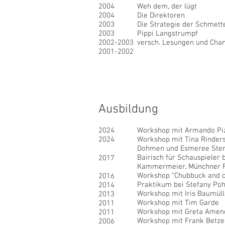
2004
Weh dem, der lügt
2004
Die Direktoren
2003
Die Strategie der Schmett
2003
Pippi Langstrumpf
2002-2003
versch. Lesungen und Ch
2001-2002
Ausbildung
2024
Workshop mit Armando Piz
2024
Workshop mit Tina Rinders
Dohmen und Esmeree Ster
Bairisch für Schauspieler b
2017
Kammermeier, Münchner F
Workshop "Chubbuck and c
2016
Praktikum bei Stefany Po
2014
Workshop mit Iris Baumülle
2013
Workshop mit Tim Garde
2011
Workshop mit Greta Amen
2011
Workshop mit Frank Betzelt
2006