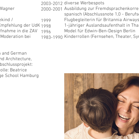
diverse Werbespots
2003-2012
 Wagner
Ausbildung zur
Fremdsprachenkorres
2000-2001
spanisch
(Abschlussnote 1,0 -
Berufs
kind /
Flugbegleiterin für Britannia Airway
1999
. Empfehlung der UdK
1-jähriger Auslandsaufenthalt in
Tha
1998
ufnahme in die ZAV
Model für Edwin-Ben-Design Berlin
1996
 Moderation bei
Kinderrollen
(Fernsehen, Theater,
Sy
1983-1990
ish and German
and Architecture,
bschlussprojekt:
lle: Beatrice
age School Hamburg