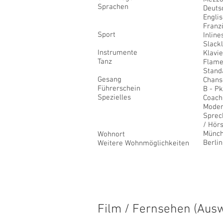
Sprachen
Deuts
Englis
Franzö
Sport
Inline
Slack
Instrumente
Klavie
Tanz
Flame
Stand
Gesang
Chans
Führerschein
B - P
Spezielles
Coach
Moder
Sprec
/ Hörs
Münch
Wohnort
Berli
Weitere Wohnmöglichkeiten
Film / Fernsehen (Aus