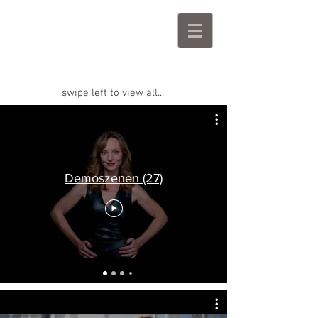
Viola Wedekind
Schauspielerin Sprecherin
Moderatorin Coach
swipe left to view all...
Demoszenen (27)